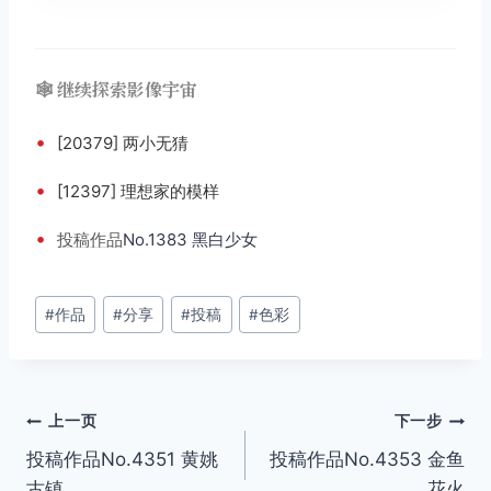
🕸️ 继续探索影像宇宙
•
[20379] 两小无猜
•
[12397] 理想家的模样
•
投稿
作品
No.1383 黑白少女
文
#
作品
#
分享
#
投稿
#
色彩
章
标
签：
文
上一页
下一步
投稿作品No.4351 黄姚
投稿作品No.4353 金鱼
章
古镇
花火