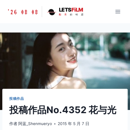
跳
胶
LETS
FiLM
'26 08 08
到
胶
片
的
味
道
片
内
的
容
味
道
LETSFILM
投稿作品
投稿作品No.4352 花与光
作者
阿蓝_Shenmueryo
2015 年 5 月 7 日