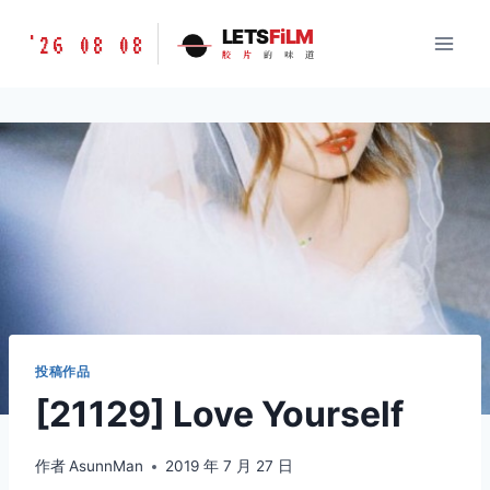
跳
胶
LETS
FiLM
'26 08 08
到
胶
片
的
味
道
片
内
的
容
味
道
LETSFILM
投稿作品
[21129] Love Yourself
作者
AsunnMan
2019 年 7 月 27 日