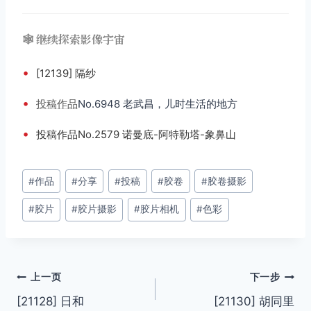
🕸️ 继续探索影像宇宙
•
[12139] 隔纱
•
投稿
作品
No.6948 老武昌，儿时生活的地方
•
投稿作品No.2579 诺曼底-阿特勒塔-象鼻山
文
#
作品
#
分享
#
投稿
#
胶卷
#
胶卷摄影
章
#
胶片
#
胶片摄影
#
胶片相机
#
色彩
标
签：
文
上一页
下一步
[21128] 日和
[21130] 胡同里
章