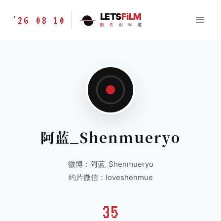
跳
胶
LETS
FiLM
'26 08 10
到
胶
片
的
味
道
片
内
的
容
味
道
LETSFILM
阿蓝_Shenmueryo
微博：阿蓝_Shenmueryo
约片微信：loveshenmue
35