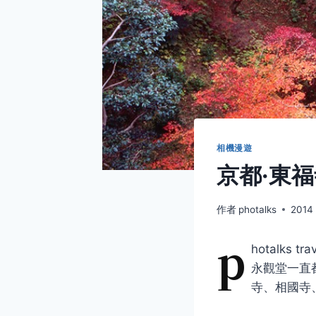
相機漫遊
京都·東
作者
photalks
2014
p
hotalk
永觀堂一直
寺、相國寺