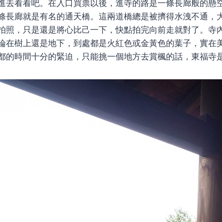
進去看看吧。在入口買票以後，進寺的路是一條長廊般的懸
條長廊就是有名的通天橋。這兩道橋總是被擠得水洩不通，
拍照，只是還是將心比己一下，快點拍完向前走就對了。寺
論在樹上還是地下，到處都是火紅色或金黃色的葉子，實在
都的時間十分的緊迫，只能挑一個地方去賞楓的話，東福寺