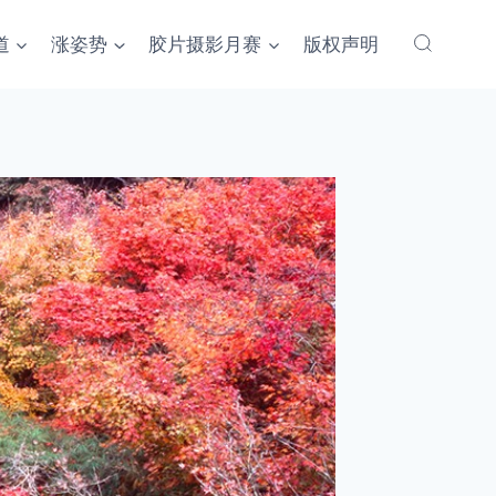
道
涨姿势
胶片摄影月赛
版权声明