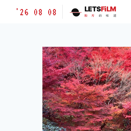
跳
胶
LETS
FiLM
'26 08 08
到
片
胶
片
的
味
道
内
的
容
味
道
LETSFILM