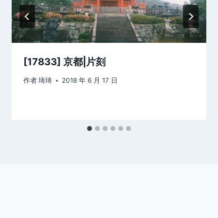
[17833] 京都|片刻
作者
琦琦
2018 年 6 月 17 日