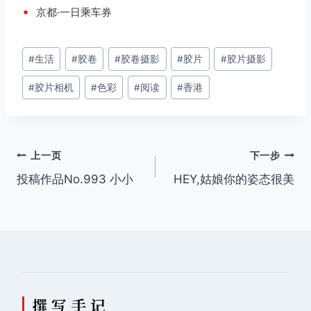
•
京都·一日乘车券
文
#
生活
#
胶卷
#
胶卷摄影
#
胶片
#
胶片摄影
章
#
胶片相机
#
色彩
#
阅读
#
香港
标
签：
文
上一页
下一步
投稿作品No.993 小小
HEY,姑娘你的姿态很美
章
导
航
撰 写 手 记