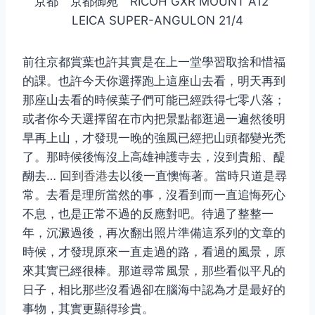
京都 京都御苑 RICOH GXR MOUNT A12
LEICA SUPER-ANGULON 21/4
前往京都賞葉也許其實是在上一堂學習取捨和惜福
的課。也許今天你選擇跑上這座山去看，明天再到
那座山去看的時候葉子們可能已經跌得七零八落；
或者你今天選擇留在市內把景點都逛過一遍然後明
早再上山，才發現一晚的強風已經把山頭都變光禿
了。那時候後悔沒上高雄神護寺去，沒到貴船、醍
醐去… 回到
香港
去以後一直懊悔著。當時只道是尋
常。去看是理所當然的事，沒看到而一直追悔死心
不息，也是正常不過的反應對吧。待過了整整一
年，沉澱過後，再次翻出照片準備這系列的文章的
時候，才發現原來一直走過的路，看過的風景，原
來其實已經很棒。那道尋常風景，那些看似平凡的
日子，相比那些沒看過卻在腦海中認為才是最好的
事物，其實更顯得珍貴。