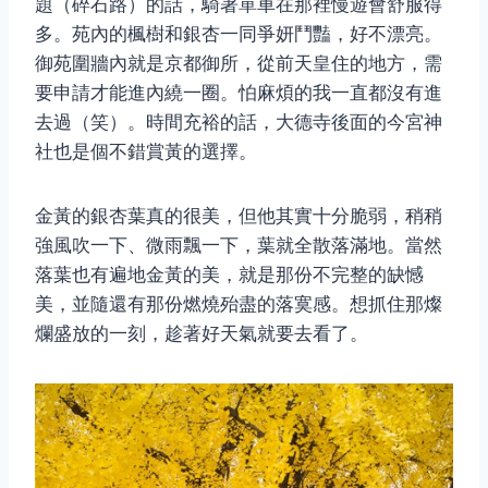
題（碎石路）的話，騎著單車在那裡慢遊會舒服得
多。苑內的楓樹和銀杏一同爭妍鬥豔，好不漂亮。
御苑圍牆內就是京都御所，從前天皇住的地方，需
要申請才能進內繞一圈。怕麻煩的我一直都沒有進
去過（笑）。時間充裕的話，大德寺後面的今宮神
社也是個不錯賞黃的選擇。
金黃的銀杏葉真的很美，但他其實十分脆弱，稍稍
強風吹一下、微雨飄一下，葉就全散落滿地。當然
落葉也有遍地金黃的美，就是那份不完整的缺憾
美，並隨還有那份燃燒殆盡的落寞感。想抓住那燦
爛盛放的一刻，趁著好天氣就要去看了。