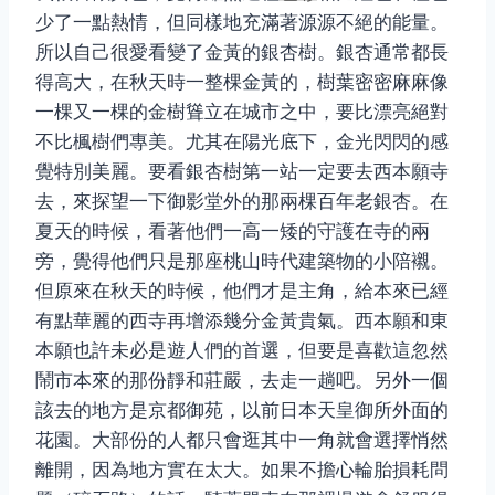
少了一點熱情，但同樣地充滿著源源不絕的能量。
所以自己很愛看變了金黃的銀杏樹。銀杏通常都長
得高大，在秋天時一整棵金黃的，樹葉密密麻麻像
一棵又一棵的金樹聳立在城市之中，要比漂亮絕對
不比楓樹們專美。尤其在陽光底下，金光閃閃的感
覺特別美麗。要看銀杏樹第一站一定要去西本願寺
去，來探望一下御影堂外的那兩棵百年老銀杏。在
夏天的時候，看著他們一高一矮的守護在寺的兩
旁，覺得他們只是那座桃山時代建築物的小陪襯。
但原來在秋天的時候，他們才是主角，給本來已經
有點華麗的西寺再增添幾分金黃貴氣。西本願和東
本願也許未必是遊人們的首選，但要是喜歡這忽然
鬧市本來的那份靜和莊嚴，去走一趟吧。另外一個
該去的地方是京都御苑，以前日本天皇御所外面的
花園。大部份的人都只會逛其中一角就會選擇悄然
離開，因為地方實在太大。如果不擔心輪胎損耗問