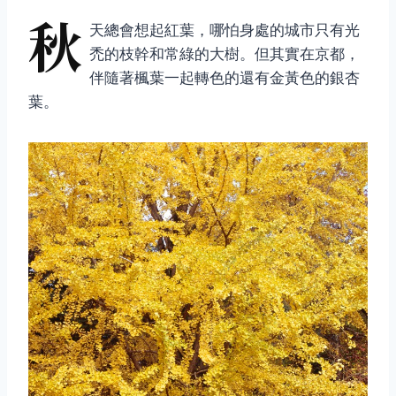
秋
天總會想起紅葉，哪怕身處的城市只有光
禿的枝幹和常綠的大樹。但其實在京都，
伴隨著楓葉一起轉色的還有金黃色的銀杏
葉。