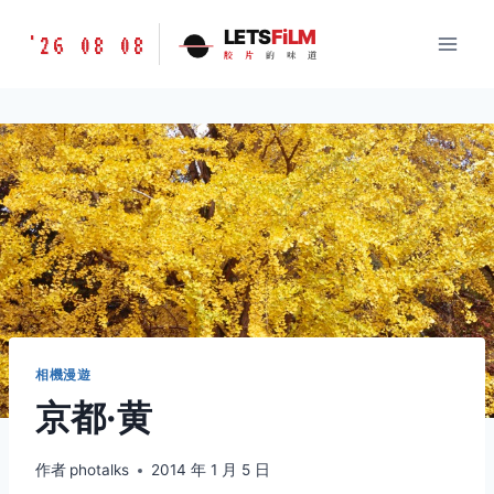
跳
胶
LETS
FiLM
'26 08 08
到
胶
片
的
味
道
片
内
的
容
味
道
LETSFILM
相機漫遊
京都·黄
作者
photalks
2014 年 1 月 5 日