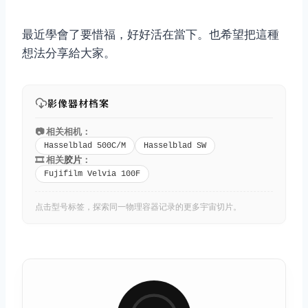
最近學會了要惜福，好好活在當下。也希望把這種
想法分享給大家。
影像器材档案
📷 相关相机：
Hasselblad 500C/M
Hasselblad SW
🎞️ 相关
胶片
：
Fujifilm Velvia 100F
点击型号标签，探索同一物理容器记录的更多宇宙切片。