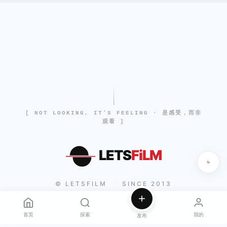
[ NOT LOOKING, IT'S FEELING · 是感受，而非
观看 ]
LETS
FiLM
© LETSFILM
SINCE 2013
|
首页
探索
我的
发布