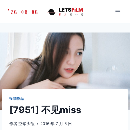
跳
胶
LETS
FiLM
'26 08 06
到
胶
片
的
味
道
片
内
的
容
味
道
LETSFILM
投稿作品
[7951] 不见miss
作者
空罐头瓶
2016 年 7 月 5 日