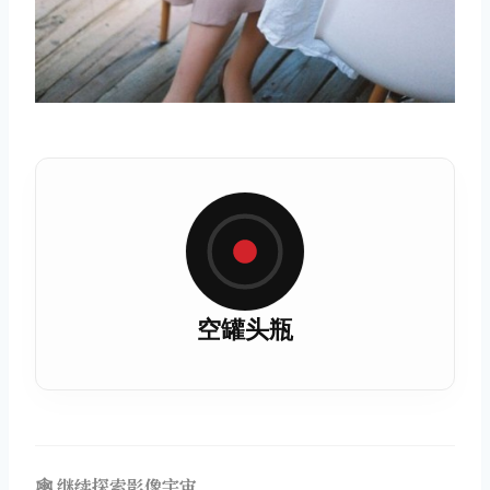
空罐头瓶
🕸️ 继续探索影像宇宙