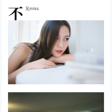
不
见miss