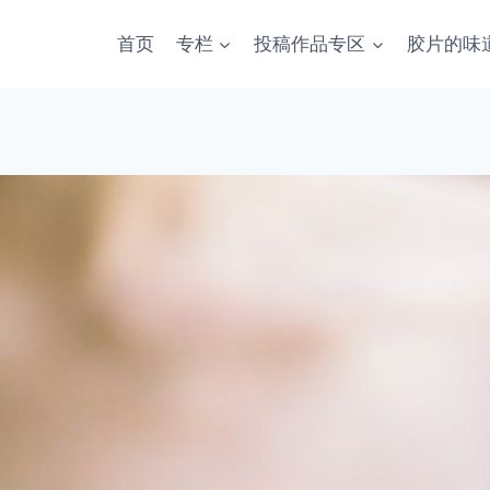
首页
专栏
投稿作品专区
胶片的味