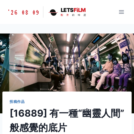
跳
胶
LETS
FiLM
'26 08 09
到
胶
片
的
味
道
片
内
的
容
味
道
LETSFILM
投稿作品
[16889] 有一種“幽靈人間”
般感覺的底片