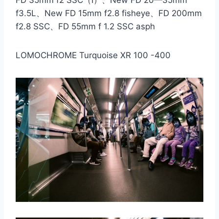
FD 35mm f2 SSC（Ⅰ）、New FD 20—35mm
f3.5L、New FD 15mm f2.8 fisheye、FD 200mm
f2.8 SSC、FD 55mm f 1.2 SSC asph
LOMOCHROME Turquoise XR 100 -400