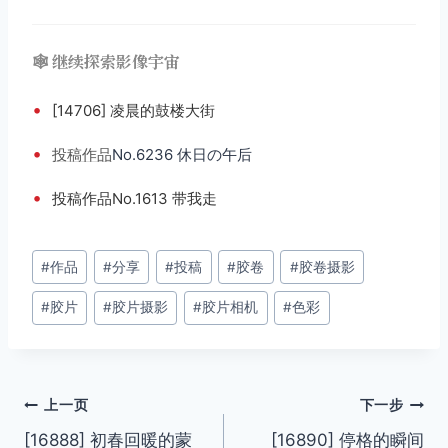
🕸️ 继续探索影像宇宙
•
[14706] 凌晨的鼓楼大街
•
投稿
作品
No.6236 休日の午后
•
投稿作品No.1613 带我走
文
#
作品
#
分享
#
投稿
#
胶卷
#
胶卷摄影
章
#
胶片
#
胶片摄影
#
胶片相机
#
色彩
标
签：
文
上一页
下一步
[16888] 初春回暖的蒙
[16890] 停格的瞬间