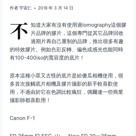
作者
宇宙仁
2018 年 3 月 14 日
不
知道大家有沒有使用過lomography這個膠
片品牌的膠片，這個專門從其它品牌回收
過期片再自己重制的品牌，推出很多有趣
的特效膠片。例如
色彩
反轉、偏色或感光也能同時
有100-400iso的寬容度的底片！
原本這種小眾又古怪的底片是給傻瓜相機使用，很
多首次接觸底片相機及膠片攝影的新手較喜歡使
用，不過由於它在色調比較瘋狂，偶爾連一些商業
攝影師都喜歡用！
Canon F-1