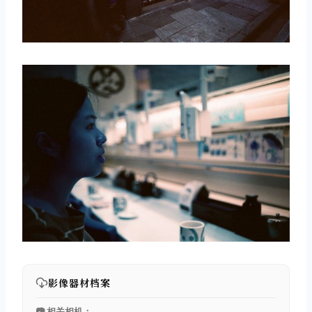
影像器材档案
📷 相关相机：