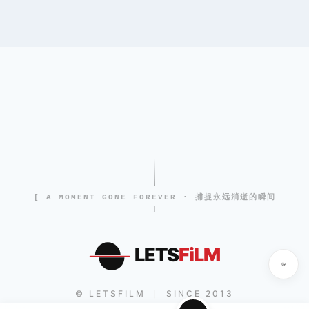
[ A MOMENT GONE FOREVER · 捕捉永远消逝的瞬间
]
LETS
FiLM
© LETSFILM
SINCE 2013
|