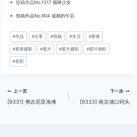
•
投稿
作品
No.1317 猫咪少女
•
投稿作品No.904 成都的午后
文
#
作品
#
分享
#
投稿
#
生活
#
胶卷
章
#
胶卷摄影
#
胶片
#
胶片摄影
#
胶片相机
标
签：
#
色彩
文
上一页
下一步
[9331] 弗吉尼亚海滩
[9333] 南京浦口码头
章
导
航