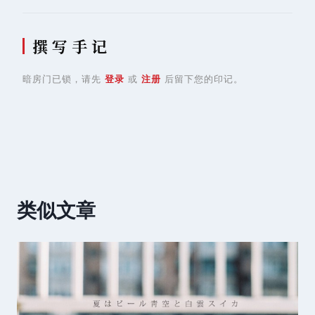
撰 写 手 记
暗房门已锁，请先
登录
或
注册
后留下您的印记。
类似文章