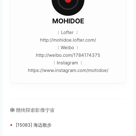
MOHIDOE
︳Lofter ︳
http://mohidoe.lofter.com/
︳Weibo ︳
http://weibo.com/1784174375
︳Instagram ︳
https://www.instagram.com/mohidoe/
🕸️ 继续探索影像宇宙
•
[15083] 海边散步