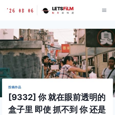
跳
胶
LETS
FiLM
'26 08 06
到
胶
片
的
味
道
片
内
的
容
味
道
LETSFILM
投稿作品
[9332] 你 就在眼前透明的
盒子里 即使 抓不到 你 还是