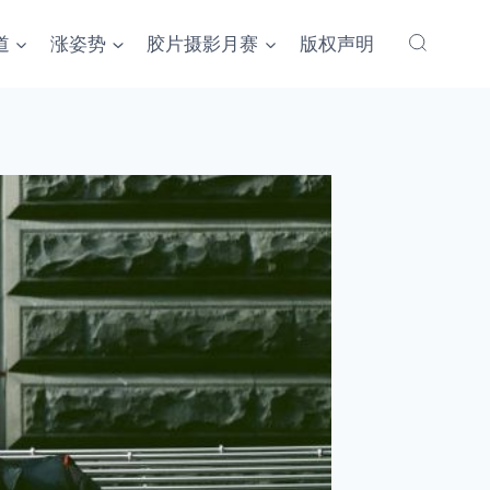
道
涨姿势
胶片摄影月赛
版权声明