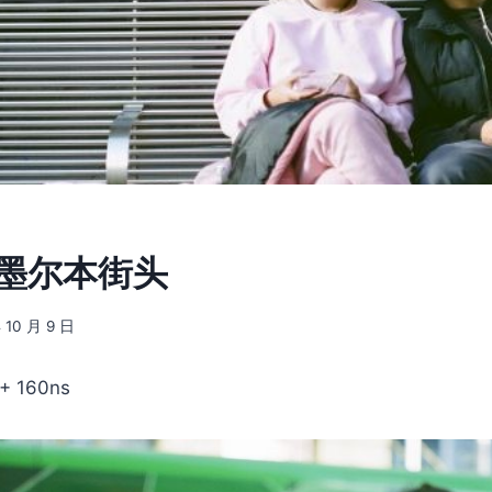
] 墨尔本街头
 10 月 9 日
+ 160ns