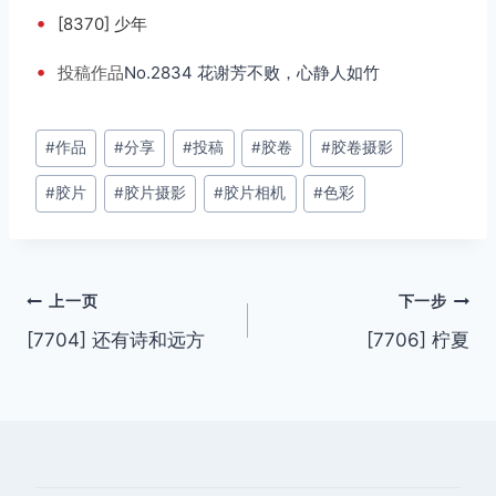
•
[8370] 少年
•
投稿
作品
No.2834 花谢芳不败，心静人如竹
文
#
作品
#
分享
#
投稿
#
胶卷
#
胶卷摄影
章
#
胶片
#
胶片摄影
#
胶片相机
#
色彩
标
签：
文
上一页
下一步
[7704] 还有诗和远方
[7706] 柠夏
章
导
航