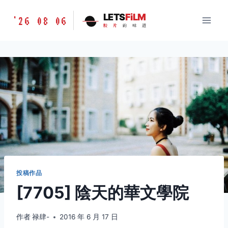
跳
胶
LETS
FiLM
'26 08 06
到
胶
片
的
味
道
片
内
的
容
味
道
LETSFILM
投稿作品
[7705] 陰天的華文學院
作者
禄肆-
2016 年 6 月 17 日