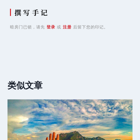
撰 写 手 记
暗房门已锁，请先
登录
或
注册
后留下您的印记。
类似文章