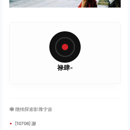
禄肆-
🕸️ 继续探索影像宇宙
•
[10706] 謝