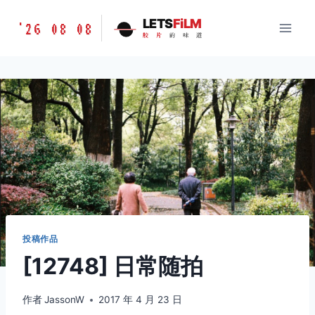
跳
胶
LETS
FiLM
'26 08 08
到
胶
片
的
味
道
片
内
的
容
味
道
LETSFILM
投稿作品
[12748] 日常随拍
作者
JassonW
2017 年 4 月 23 日