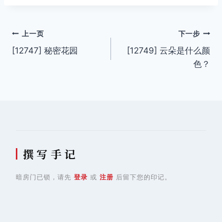
文
上一页
下一步
[12747] 秘密花园
[12749] 云朵是什么颜
章
色？
导
航
撰 写 手 记
暗房门已锁，请先
登录
或
注册
后留下您的印记。