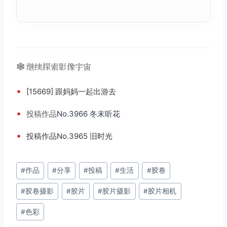
🕸️ 继续探索影像宇宙
•
[15669] 跟妈妈一起出游去
•
投稿
作品
No.3966 冬末听花
•
投稿作品No.3965 旧时光
文
#
作品
#
分享
#
投稿
#
生活
#
胶卷
章
#
胶卷摄影
#
胶片
#
胶片摄影
#
胶片相机
标
签：
#
色彩