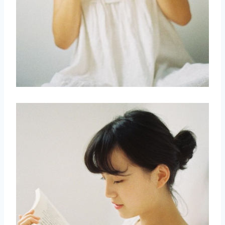
取消
搜索