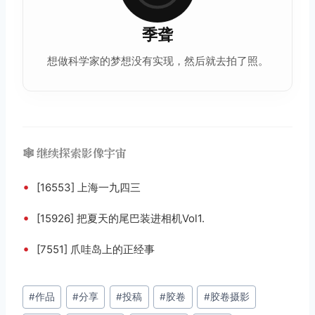
季聋
想做科学家的梦想没有实现，然后就去拍了照。
🕸️ 继续探索影像宇宙
•
[16553] 上海一九四三
•
[15926] 把夏天的尾巴装进相机Vol1.
•
[7551] 爪哇岛上的正经事
文
#
作品
#
分享
#
投稿
#
胶卷
#
胶卷摄影
章