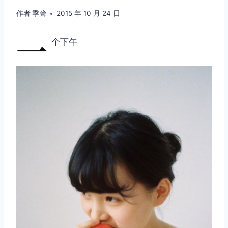
作者
季聋
2015 年 10 月 24 日
一
个下午