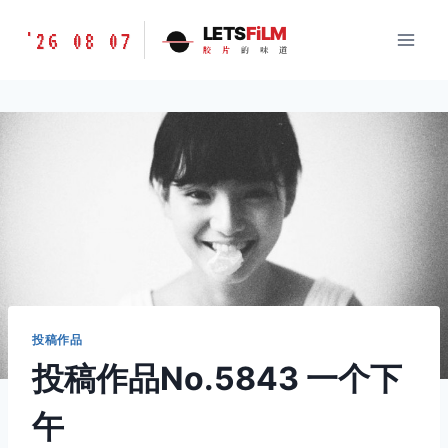
跳
胶
LETS
FiLM
'26 08 07
到
胶
片
的
味
道
片
内
的
容
味
道
LETSFILM
投稿作品
投稿作品No.5843 一个下
午