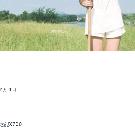
7 月 6 日
达能X700