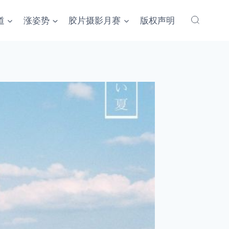
道
涨姿势
胶片摄影月赛
版权声明