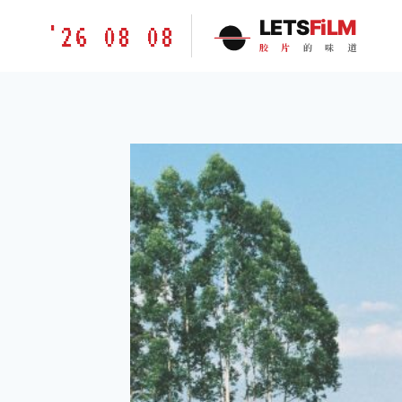
跳
胶
LETS
FiLM
'26 08 08
到
片
胶
片
的
味
道
内
的
容
味
道
LETSFILM