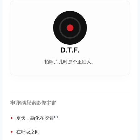
D.T.F.
拍照片儿时是个正经人。
🕸️ 继续探索影像宇宙
•
夏天，融化在
胶卷
里
•
在呼吸之间