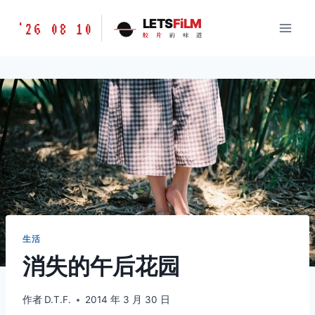
跳
胶
LETS
FiLM
'26 08 10
到
胶
片
的
味
道
片
内
的
容
味
道
LETSFILM
生活
消失的午后花园
作者
D.T.F.
2014 年 3 月 30 日