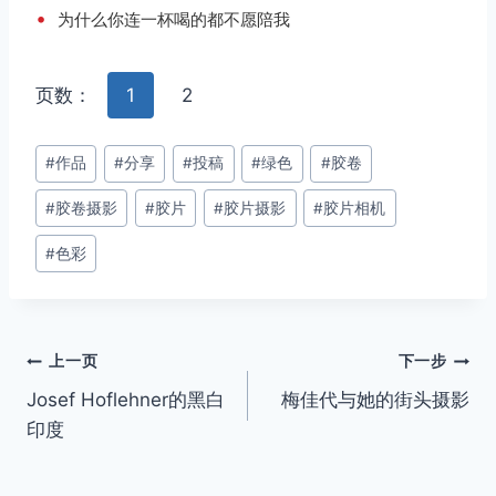
•
为什么你连一杯喝的都不愿陪我
页数：
1
2
文
#
作品
#
分享
#
投稿
#
绿色
#
胶卷
章
#
胶卷摄影
#
胶片
#
胶片摄影
#
胶片相机
标
签：
#
色彩
文
上一页
下一步
Josef Hoflehner的黑白
梅佳代与她的街头摄影
章
印度
导