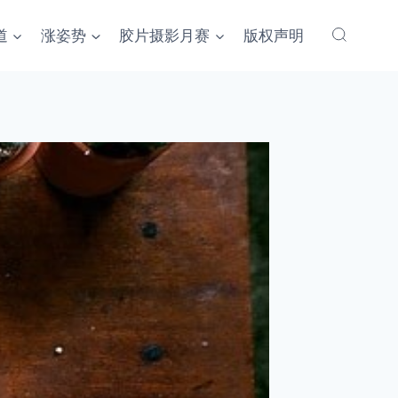
道
涨姿势
胶片摄影月赛
版权声明