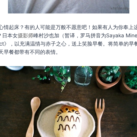
心情起床？有的人可能是万般不愿意吧！如果有人为你奉上
？日本女
摄影师
峰村沙也加（暂译，罗马拼音为Sayaka Min
 project》，以充满温情与赤子之心，送上笑脸早餐。将简单的
天早餐都带有不同的表情。