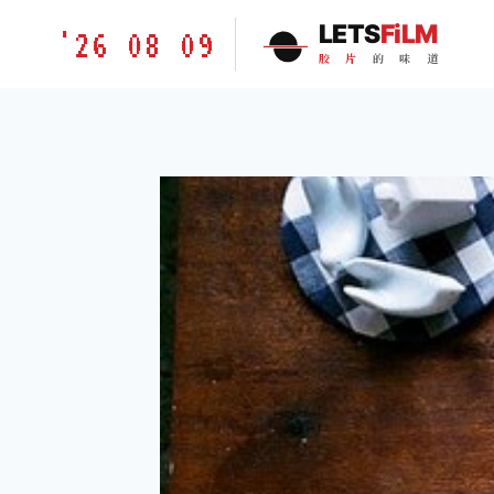
跳
胶
LETS
FiLM
'26 08 09
到
片
胶
片
的
味
道
内
的
容
味
道
LETSFILM