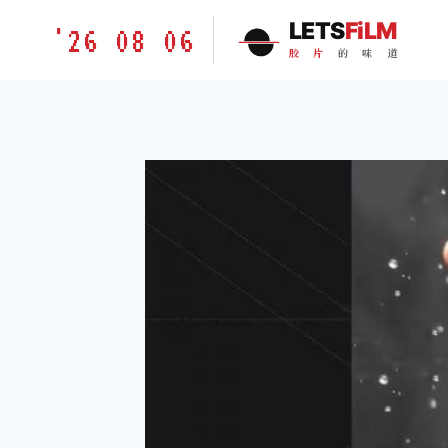
跳
胶
LETS
FiLM
'26 08 06
到
片
胶
片
的
味
道
内
的
容
味
道
LETSFILM