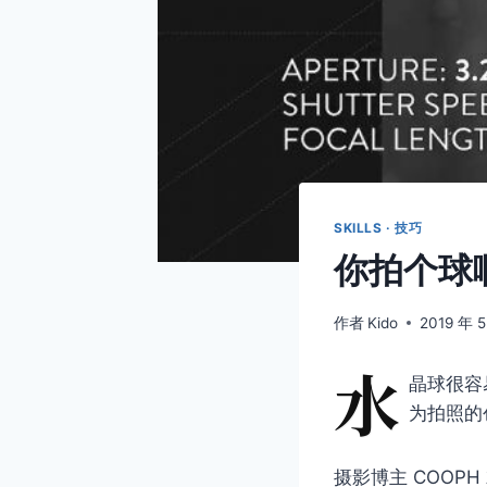
SKILLS · 技巧
你拍个球
作者
Kido
2019 年 
水
晶球很容
为拍照的
摄影博主 COO