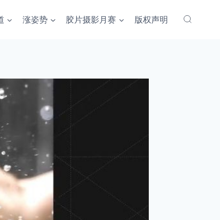
道
涨姿势
胶片摄影月赛
版权声明