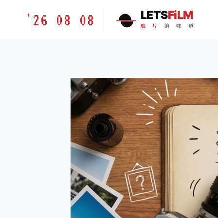
跳
胶
LETS
FiLM
'26 08 08
到
片
胶
片
的
味
道
内
的
容
味
道
LETSFILM