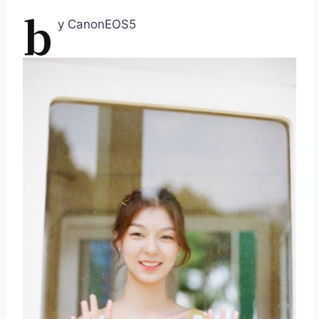
b
y CanonEOS5