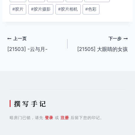
章
#
胶片
#
胶片摄影
#
胶片相机
#
色彩
标
签：
文
上一页
下一步
[21503] -云与月-
[21505] 大眼睛的女孩
章
导
航
撰 写 手 记
暗房门已锁，请先
登录
或
注册
后留下您的印记。