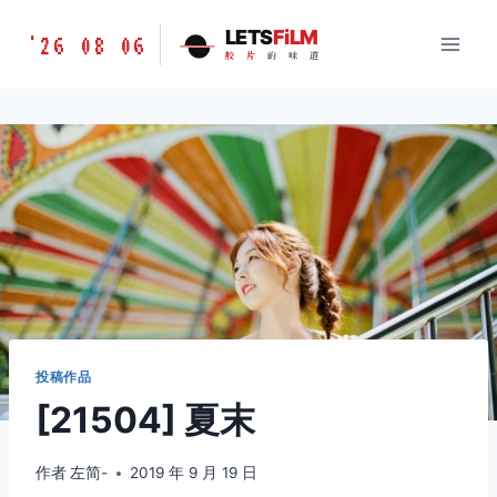
跳
胶
LETS
FiLM
'26 08 06
到
胶
片
的
味
道
片
内
的
容
味
道
LETSFILM
投稿作品
[21504] 夏末
作者
左简-
2019 年 9 月 19 日