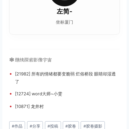
左简-
坐标厦门
🕸️ 继续探索影像宇宙
•
[21982] 所有的情绪都要变脆弱 烂俗桥段 眼睛却湿透
了
•
[12724] word大师~小雯
•
[10871] 龙井村
文
#
作品
#
分享
#
投稿
#
胶卷
#
胶卷摄影