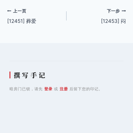
文
上一页
下一步
[12451] 葬爱
[12453] 闷
章
导
航
撰 写 手 记
暗房门已锁，请先
登录
或
注册
后留下您的印记。