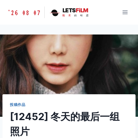
跳
胶
LETS
FiLM
'26 08 07
到
胶
片
的
味
道
片
内
的
容
味
道
LETSFILM
投稿作品
[12452] 冬天的最后一组
照片