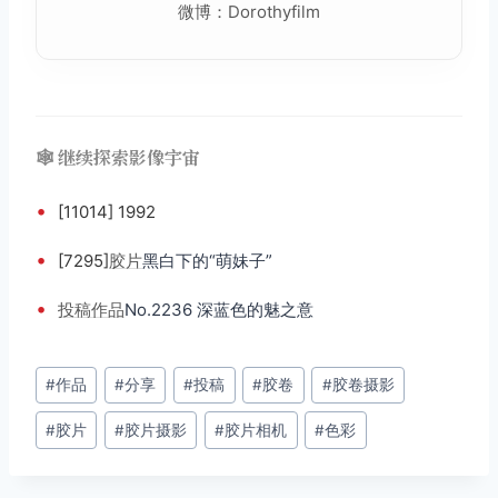
微博：Dorothyfilm
🕸️ 继续探索影像宇宙
•
[11014] 1992
•
[7295]
胶片
黑白下的“萌妹子”
•
投稿
作品
No.2236 深蓝色的魅之意
文
#
作品
#
分享
#
投稿
#
胶卷
#
胶卷摄影
章
#
胶片
#
胶片摄影
#
胶片相机
#
色彩
标
签：