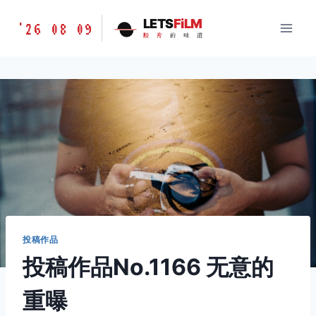
跳
胶
LETS
FiLM
'26 08 09
到
胶
片
的
味
道
片
内
的
容
味
道
LETSFILM
投稿作品
投稿作品No.1166 无意的
重曝