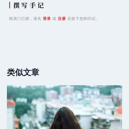
撰 写 手 记
暗房门已锁，请先
登录
或
注册
后留下您的印记。
类似文章