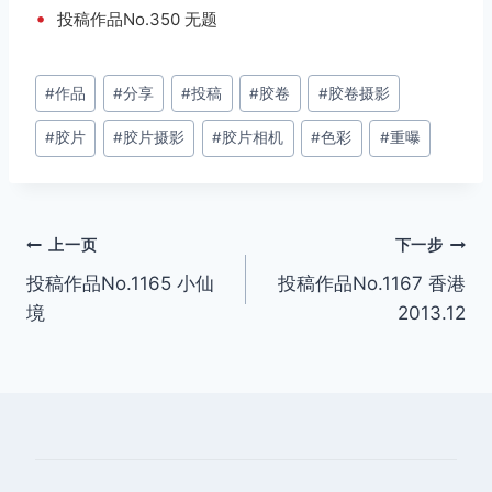
•
投稿作品No.350 无题
文
#
作品
#
分享
#
投稿
#
胶卷
#
胶卷摄影
章
#
胶片
#
胶片摄影
#
胶片相机
#
色彩
#
重曝
标
签：
文
上一页
下一步
投稿作品No.1165 小仙
投稿作品No.1167 香港
章
境
2013.12
导
航