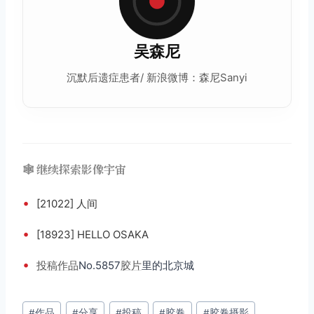
吴森尼
沉默后遗症患者/ 新浪微博：森尼Sanyi
🕸️ 继续探索影像宇宙
•
[21022] 人间
•
[18923] HELLO OSAKA
•
投稿
作品
No.5857
胶片
里的北京城
文
#
作品
#
分享
#
投稿
#
胶卷
#
胶卷摄影