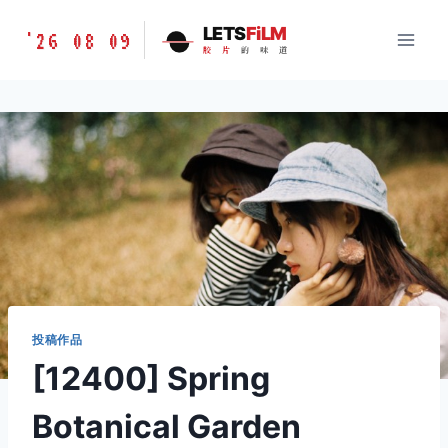
跳
胶
LETS
FiLM
'26 08 09
到
胶
片
的
味
道
片
内
的
容
味
道
LETSFILM
投稿作品
[12400] Spring
Botanical Garden