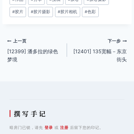
章
#
胶片
#
胶片摄影
#
胶片相机
#
色彩
标
签：
文
上一页
下一步
[12399] 潘多拉的绿色
[12401] 135宽幅－东京
章
梦境
街头
导
航
撰 写 手 记
暗房门已锁，请先
登录
或
注册
后留下您的印记。