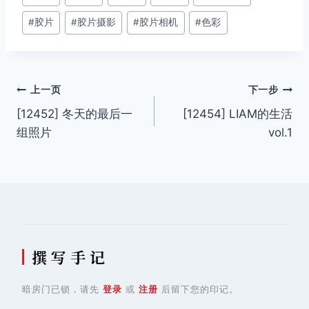
章
#
胶片
#
胶片摄影
#
胶片相机
#
色彩
标
签：
文
上一页
下一步
[12452] 冬天的最后一
[12454] LIAM的生活
章
组照片
vol.1
导
航
撰 写 手 记
暗房门已锁，请先
登录
或
注册
后留下您的印记。