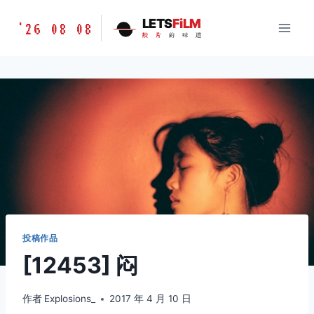
跳
胶
LETS
FiLM
'26 08 08
到
胶
片
的
味
道
片
内
的
容
味
道
LETSFILM
投稿作品
[12453] 闷
作者
Explosions_
2017 年 4 月 10 日