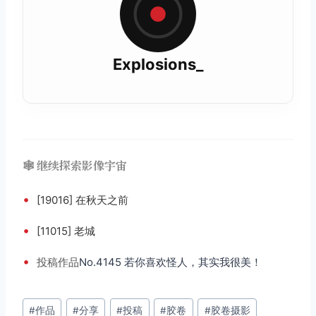
Explosions_
🕸️ 继续探索影像宇宙
•
[19016] 在秋天之前
•
[11015] 老城
•
投稿
作品
No.4145 若你喜欢怪人，其实我很美！
文
#
作品
#
分享
#
投稿
#
胶卷
#
胶卷摄影