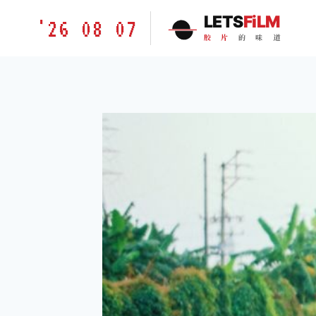
跳
胶
LETS
FiLM
'26 08 07
到
片
胶
片
的
味
道
内
的
容
味
道
LETSFILM