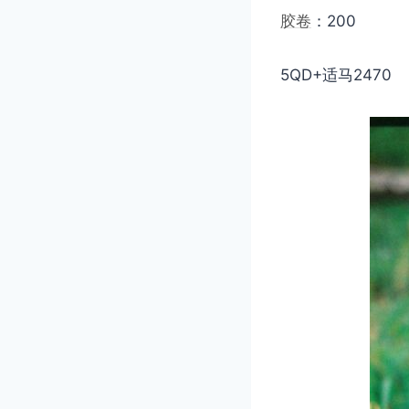
胶卷
：200
5QD+适马2470