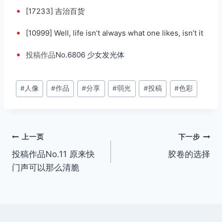
•
[17233] 吉治百货
•
[10999] Well, life isn’t always what one likes, isn’t it
•
投稿
作品
No.6806 少女发光体
文
#
人像
#
作品
#
分享
#
弱光
#
投稿
#
色彩
章
标
签：
文
上一页
下一步
投稿作品No.11 原来快
胶卷的选择
章
门声可以那么清脆
导
航