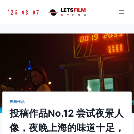
跳
胶
LETS
FiLM
'26 08 07
到
胶
片
的
味
道
片
内
的
容
味
道
LETSFILM
投稿作品
投稿作品No.12 尝试夜景人
像，夜晚上海的味道十足，