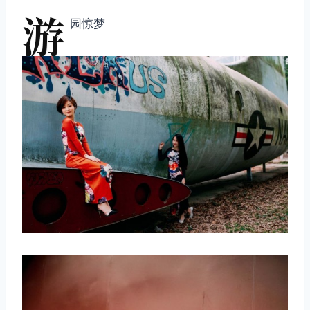
游
园惊梦