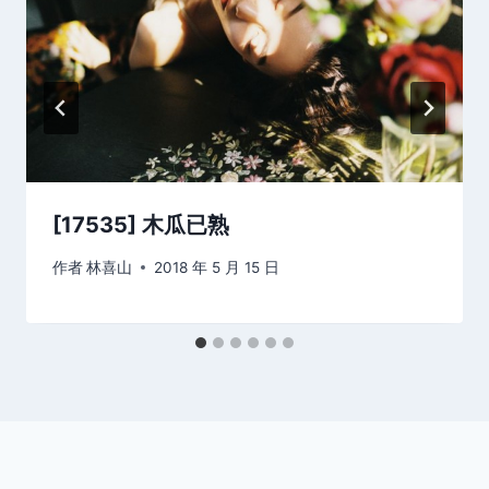
[17535] 木瓜已熟
作者
林喜山
2018 年 5 月 15 日