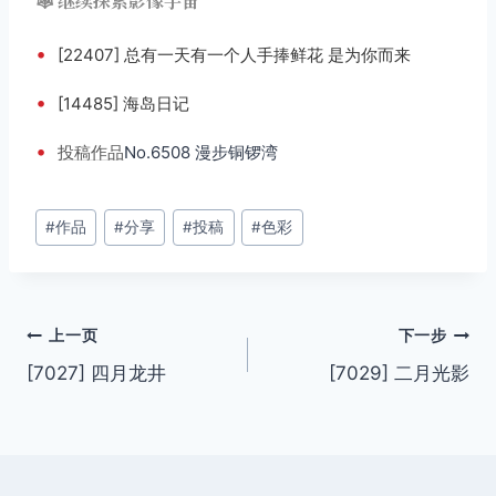
🕸️ 继续探索影像宇宙
•
[22407] 总有一天有一个人手捧鲜花 是为你而来
•
[14485] 海岛日记
•
投稿
作品
No.6508 漫步铜锣湾
文
#
作品
#
分享
#
投稿
#
色彩
章
标
签：
文
上一页
下一步
[7027] 四月龙井
[7029] 二月光影
章
导
航