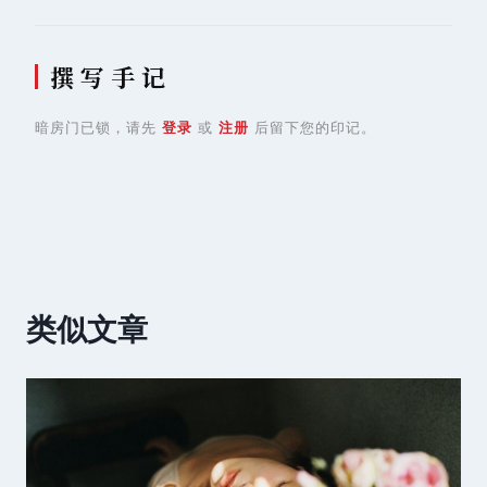
撰 写 手 记
暗房门已锁，请先
登录
或
注册
后留下您的印记。
类似文章