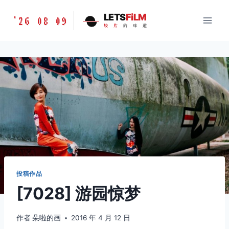
跳
胶
LETS
FiLM
'26 08 09
到
胶
片
的
味
道
片
内
的
容
味
道
LETSFILM
投稿作品
[7028] 游园惊梦
作者
朵啦的画
2016 年 4 月 12 日