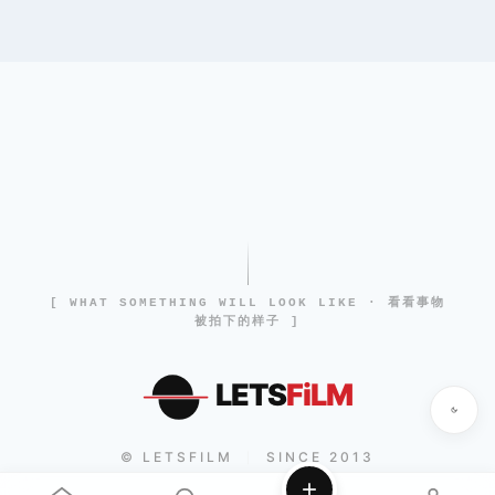
[ WHAT SOMETHING WILL LOOK LIKE · 看看事物
被拍下的样子 ]
LETS
FiLM
© LETSFILM
SINCE 2013
|