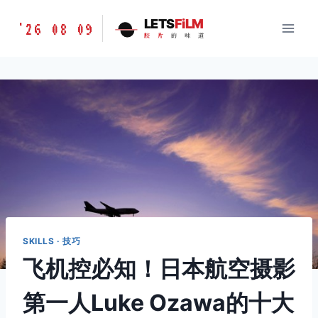
跳
胶
LETS
FiLM
'26 08 09
到
胶
片
的
味
道
片
内
的
容
味
道
LETSFILM
SKILLS · 技巧
飞机控必知！日本航空摄影
第一人Luke Ozawa的十大