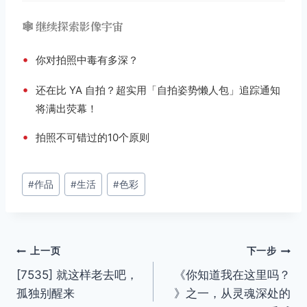
🕸️ 继续探索影像宇宙
•
你对拍照中毒有多深？
•
还在比 YA 自拍？超实用「自拍姿势懒人包」追踪通知
将满出荧幕！
•
拍照不可错过的10个原则
文
#
作品
#
生活
#
色彩
章
标
签：
文
上一页
下一步
[7535] 就这样老去吧，
《你知道我在这里吗？
章
孤独别醒来
》之一，从灵魂深处的