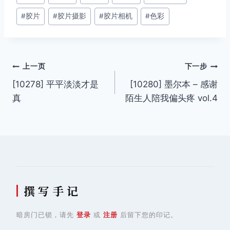
章
#
胶片
#
胶片摄影
#
胶片相机
#
色彩
标
签：
文
上一页
下一步
[10278] 平平淡淡才是
[10280] 墨尔本 – 感谢
章
真
陌生人陪我偏头疼 vol.4
导
航
撰 写 手 记
暗房门已锁，请先
登录
或
注册
后留下您的印记。