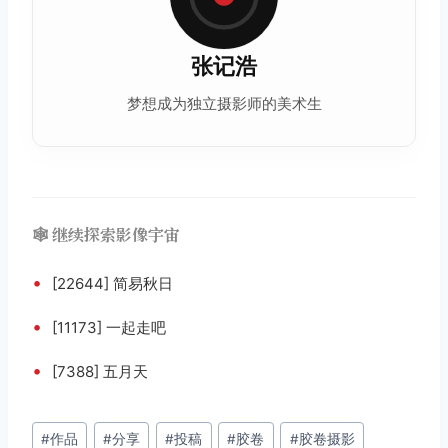
张记浩
梦想成为独立摄影师的美术生
🕸️ 继续探索影像宇宙
•
[22644] 简易秋日
•
[11173] 一起走吧
•
[7388] 五月天
文
#
作品
#
分享
#
投稿
#
胶卷
#
胶卷摄影