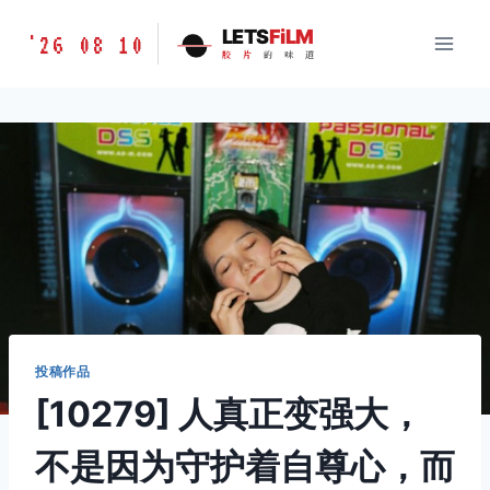
跳
胶
LETS
FiLM
'26 08 10
到
胶
片
的
味
道
片
内
的
容
味
道
LETSFILM
投稿作品
[10279] 人真正变强大，
不是因为守护着自尊心，而