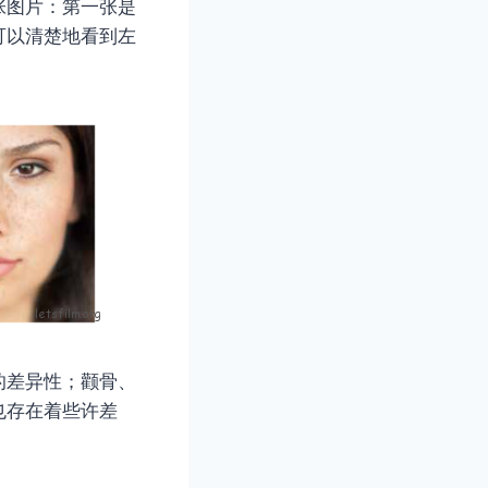
张图片：第一张是
可以清楚地看到左
的差异性；颧骨、
也存在着些许差