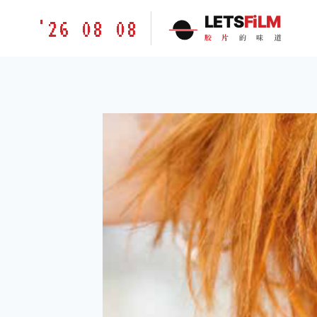
跳
胶
LETS
FiLM
'26 08 08
到
片
胶
片
的
味
道
内
的
容
味
道
LETSFILM