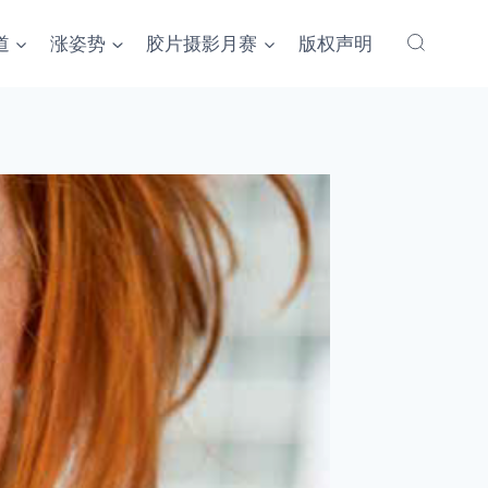
道
涨姿势
胶片摄影月赛
版权声明