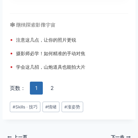
🕸️ 继续探索影像宇宙
•
注意这几点，让你的照片更锐
•
摄影师必学！如何精准的手动对焦
•
学会这几招，山炮道具也能拍大片
页数：
1
2
文
#
Skills · 技巧
#
情绪
#
涨姿势
章
标
签：
上一页
下一步