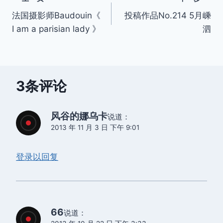
文
法国摄影师Baudouin《
投稿作品No.214 5月嵊
章
I am a parisian lady 》
泗
导
航
3条评论
风谷的娜乌卡
说道：
2013 年 11 月 3 日 下午 9:01
登录以回复
66
说道：