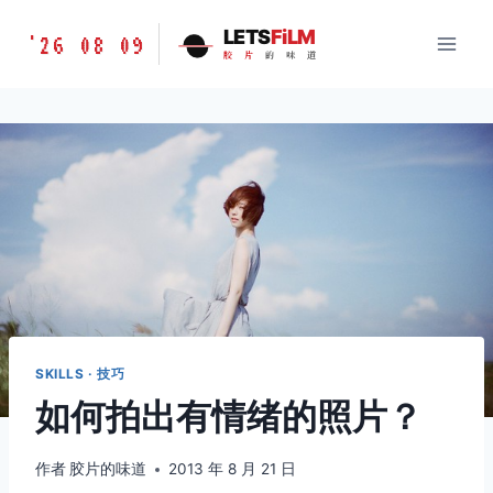
跳
胶
LETS
FiLM
'26 08 09
到
胶
片
的
味
道
片
内
的
容
味
道
LETSFILM
SKILLS · 技巧
如何拍出有情绪的照片？
作者
胶片的味道
2013 年 8 月 21 日