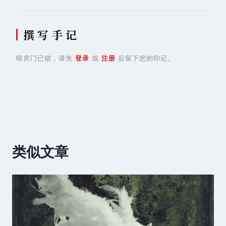
撰 写 手 记
暗房门已锁，请先
登录
或
注册
后留下您的印记。
类似文章