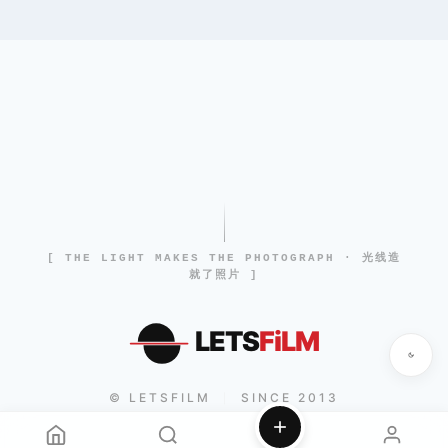
[ THE LIGHT MAKES THE PHOTOGRAPH · 光线造
就了照片 ]
LETS
FiLM
© LETSFILM
SINCE 2013
|