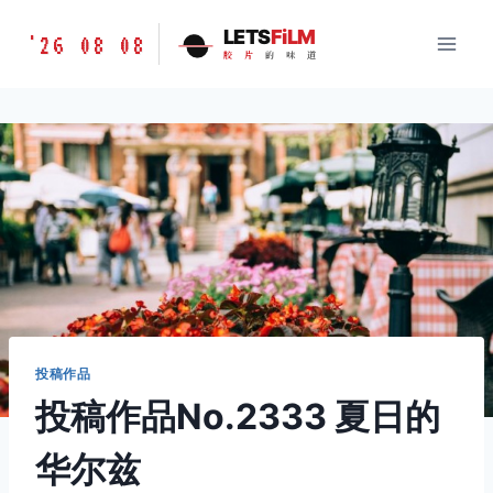
跳
胶
LETS
FiLM
'26 08 08
到
胶
片
的
味
道
片
内
的
容
味
道
LETSFILM
投稿作品
投稿作品No.2333 夏日的
华尔兹