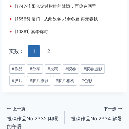
•
[17474] 阳光穿过树叶的缝隙，而你在画里
•
[16565] 厦门 | 从此故乡 只余冬夏 再无春秋
•
[10861] 素年锦时
页数：
1
2
文
#
作品
#
分享
#
投稿
#
胶卷
#
胶卷摄影
章
#
胶片
#
胶片摄影
#
胶片相机
#
色彩
标
签：
文
上一页
下一步
投稿作品No.2332 闲暇
投稿作品No.2334 解暑
章
的午后