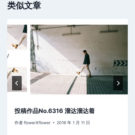
类似文章
投稿作品No.6316 溜达溜达着
作者
flowerXflower
2016 年 1 月 11 日