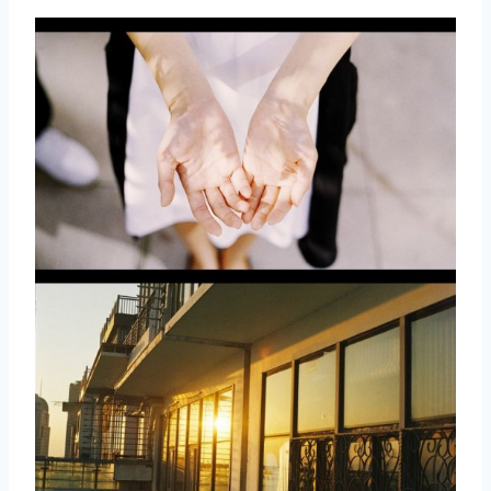
取消
搜索