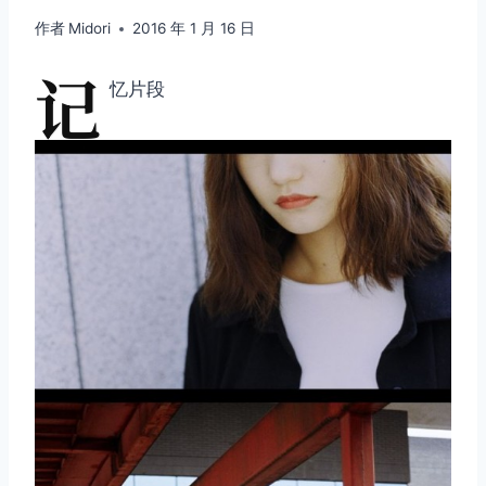
作者
Midori
2016 年 1 月 16 日
记
忆片段