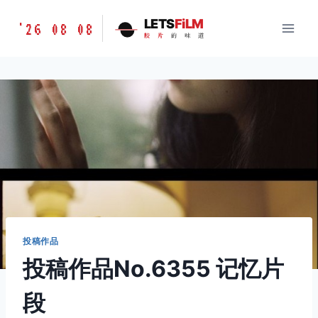
跳
胶
LETS
FiLM
'26 08 08
到
胶
片
的
味
道
片
内
的
容
味
道
LETSFILM
投稿作品
投稿作品No.6355 记忆片
段