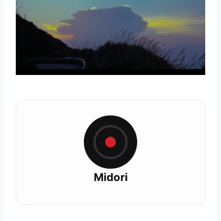
Midori