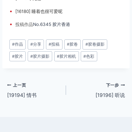
•
[16180] 睡着也很可爱呢
•
投稿
作品
No.6345 胶片香港
文
#
作品
#
分享
#
投稿
#
胶卷
#
胶卷摄影
章
#
胶片
#
胶片摄影
#
胶片相机
#
色彩
标
签：
文
上一页
下一步
[19194] 情书
[19196] 听说
章
导
航