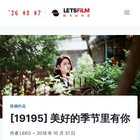
跳
胶
LETS
FiLM
'26 08 07
到
胶
片
的
味
道
片
内
的
容
味
道
LETSFILM
投稿作品
[19195] 美好的季节里有你
作者
LEKO
2018 年 10 月 31 日