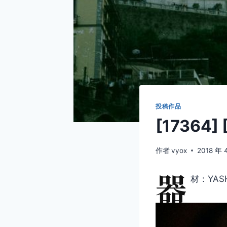
投稿作品
[1736
作者
vyox
2018 年 
器
材：YASH