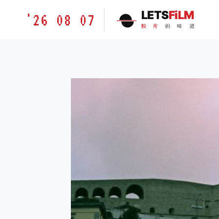
跳
胶
LETS
FiLM
'26 08 07
到
片
胶
片
的
味
道
内
的
容
味
道
LETSFILM