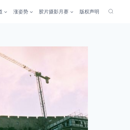
道
涨姿势
胶片摄影月赛
版权声明