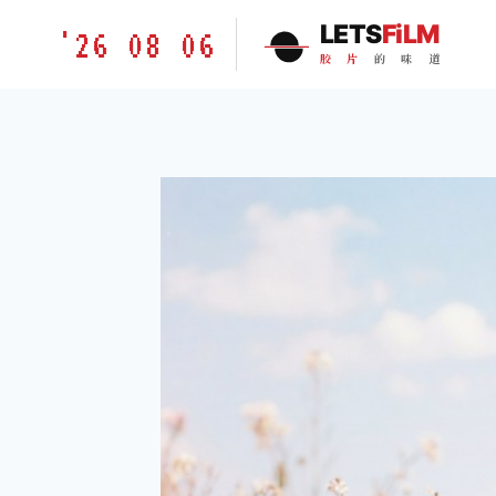
跳
胶
LETS
FiLM
'26 08 06
到
片
胶
片
的
味
道
内
的
容
味
道
LETSFILM