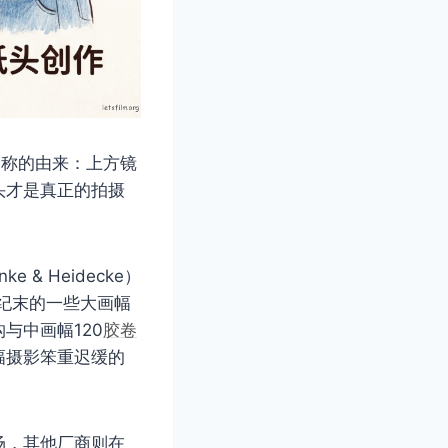
名称的由来：上方镜
头才是真正的拍摄
& Heidecke）
世纪末的一些大画幅
与中画幅120
胶卷
幅摄影笨重迟缓的
场，其他厂商则在