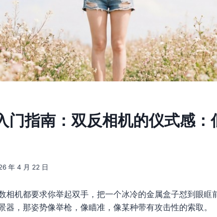
入门指南：双反相机的仪式感：
26 年 4 月 22 日
数相机都要求你举起双手，把一个冰冷的金属盒子怼到眼眶
景器，那姿势像举枪，像瞄准，像某种带有攻击性的索取。