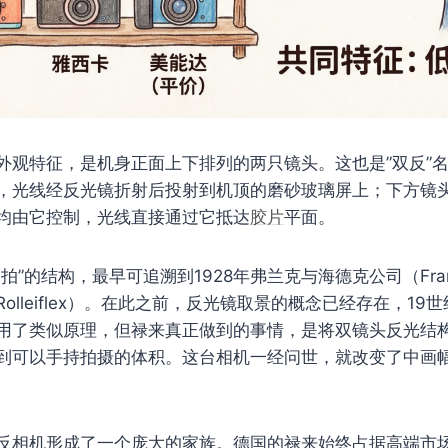
外观特征，是机身正面上下排列的两只镜头。这也是”双反”
，光线经反光镜折射后投射到机顶的磨砂玻璃屏上；下方镜
均由它控制，光线直接通过它抵达
胶片
平面。
”的结构，最早可追溯到1928年弗兰克与海德克公司（Franke 
olleiflex）。在此之前，反光镜取景的概念已经存在，19
用了类似原理，但禄来真正做到的事情，是将双镜头反光结构
到可以手持拍摄的体积。这台相机一经问世，就改变了中画
反相机形成了一个庞大的家族。德国的禄来始终占据高端市