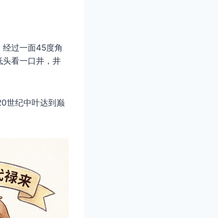
经过一面45度角
低头看一口井，井
，在20世纪中叶达到巅