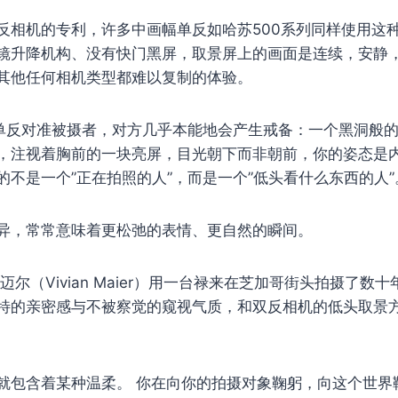
反相机的专利，许多中画幅单反如哈苏500系列同样使用这
镜升降机构、没有快门黑屏，取景屏上的画面是连续，安静
其他任何相机类型都难以复制的体验。
5单反对准被摄者，对方几乎本能地会产生戒备：一个黑洞般
，注视着胸前的一块亮屏，目光朝下而非朝前，你的姿态是
的不是一个”正在拍照的人”，而是一个”低头看什么东西的人”
异，常常意味着更松弛的表情、更自然的瞬间。
迈尔（Vivian Maier）用一台禄来在芝加哥街头拍摄了数
特的亲密感与不被察觉的窥视气质，和双反相机的低头取景
就包含着某种温柔。 你在向你的拍摄对象鞠躬，向这个世界