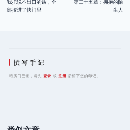
我把说不出口的话，全
第二十五章：拥抱的陌
章
部按进了快门里
生人
导
航
撰 写 手 记
暗房门已锁，请先
登录
或
注册
后留下您的印记。
类似文章