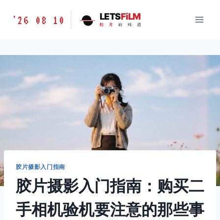
跳
胶
LETS
FiLM
'26 08 10
到
胶
片
的
味
道
片
内
的
容
味
道
LETSFILM
胶片摄影入门指南
胶片摄影入门指南：购买二
手相机验机要注意的那些事