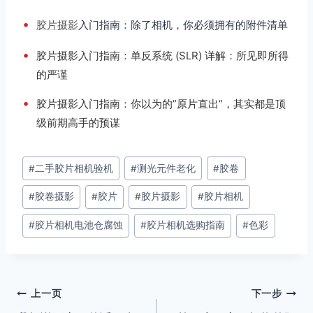
•
胶片摄影
入门指南：除了相机，你必须拥有的附件清单
•
胶片摄影入门指南：单反系统 (SLR) 详解：所见即所得
的严谨
•
胶片摄影入门指南：你以为的”原片直出”，其实都是顶
级前期高手的预谋
文
#
二手胶片相机验机
#
测光元件老化
#
胶卷
章
#
胶卷摄影
#
胶片
#
胶片摄影
#
胶片相机
标
签：
#
胶片相机电池仓腐蚀
#
胶片相机选购指南
#
色彩
文
上一页
下一步