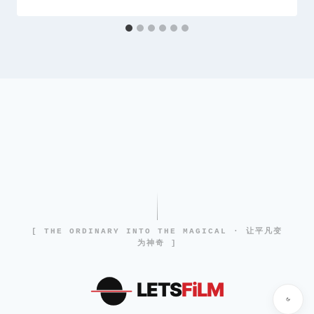
[ THE ORDINARY INTO THE MAGICAL · 让平凡变
为神奇 ]
LETS
FiLM