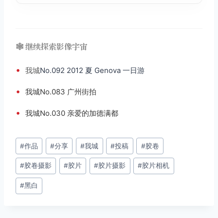
🕸️ 继续探索影像宇宙
•
我城
No.092 2012 夏 Genova 一日游
•
我城No.083 广州街拍
•
我城No.030 亲爱的加德满都
文
#
作品
#
分享
#
我城
#
投稿
#
胶卷
章
#
胶卷摄影
#
胶片
#
胶片摄影
#
胶片相机
标
签：
#
黑白