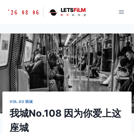
跳
胶
LETS
FiLM
'26 08 06
到
胶
片
的
味
道
片
内
的
容
味
道
LETSFILM
VOL.03 我城
我城No.108 因为你爱上这
座城