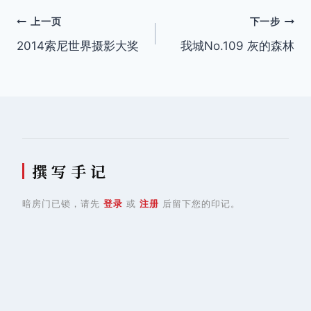
文
上一页
下一步
2014索尼世界摄影大奖
我城No.109 灰的森林
章
导
航
撰 写 手 记
暗房门已锁，请先
登录
或
注册
后留下您的印记。