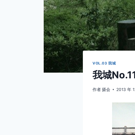
VOL.03 我城
我城No.1
作者
摄会
2013 年 