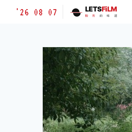
跳
胶
LETS
FiLM
'26 08 07
到
片
胶
片
的
味
道
内
的
容
味
道
LETSFILM