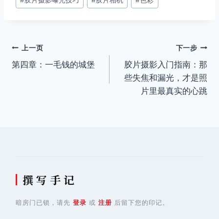
文
上一页
下一步
第四章：一毛钱的城堡
胶片摄影入门指南：那
章
些失焦和漏光，才是照
导
片里最真实的心跳
航
撰 写 手 记
暗房门已锁，请先
登录
或
注册
后留下您的印记。