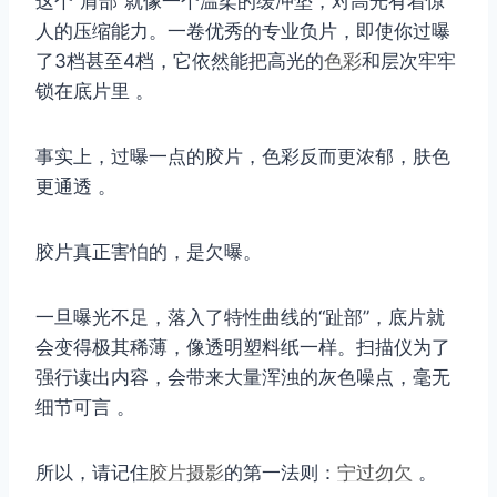
这个“肩部”就像一个温柔的缓冲垫，对高光有着惊
人的压缩能力。一卷优秀的专业负片，即使你过曝
了3档甚至4档，它依然能把高光的
色彩
和层次牢牢
锁在底片里 。
事实上，过曝一点的胶片，色彩反而更浓郁，肤色
更通透 。
胶片真正害怕的，是欠曝。
一旦曝光不足，落入了特性曲线的“趾部”，底片就
会变得极其稀薄，像透明塑料纸一样。扫描仪为了
强行读出内容，会带来大量浑浊的灰色噪点，毫无
细节可言 。
所以，请记住
胶片摄影
的第一法则：
宁过勿欠
。