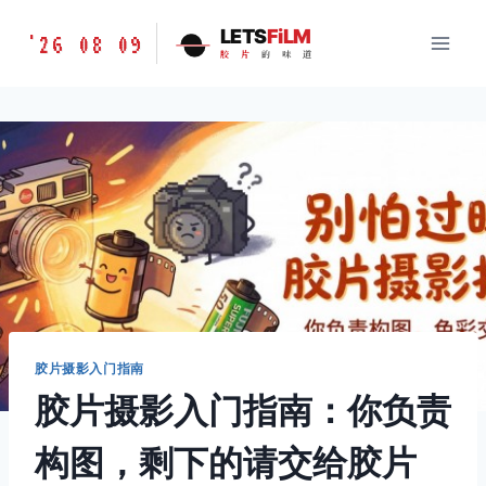
跳
胶
LETS
FiLM
'26 08 09
到
胶
片
的
味
道
片
内
的
容
味
道
LETSFILM
胶片摄影入门指南
胶片摄影入门指南：你负责
构图，剩下的请交给胶片