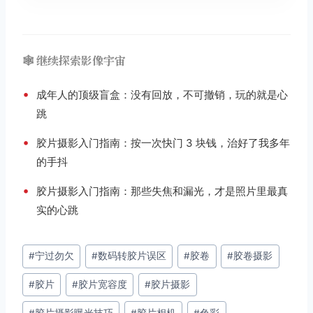
🕸️ 继续探索影像宇宙
•
成年人的顶级盲盒：没有回放，不可撤销，玩的就是心
跳
•
胶片摄影入门指南：按一次快门 3 块钱，治好了我多年
的手抖
•
胶片摄影入门指南：那些失焦和漏光，才是照片里最真
实的心跳
文
#
宁过勿欠
#
数码转胶片误区
#
胶卷
#
胶卷摄影
章
#
胶片
#
胶片宽容度
#
胶片摄影
标
签：
#
胶片摄影曝光技巧
#
胶片相机
#
色彩