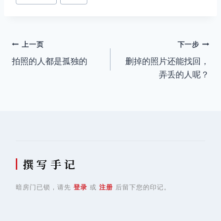
签：
文
上一页
下一步
拍照的人都是孤独的
删掉的照片还能找回，
章
弄丢的人呢？
导
航
撰 写 手 记
暗房门已锁，请先
登录
或
注册
后留下您的印记。