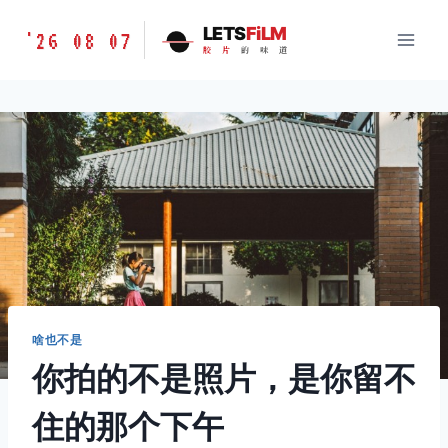
跳
胶
LETS
FiLM
'26 08 07
到
胶
片
的
味
道
片
内
的
容
味
道
LETSFILM
啥也不是
你拍的不是照片，是你留不
住的那个下午