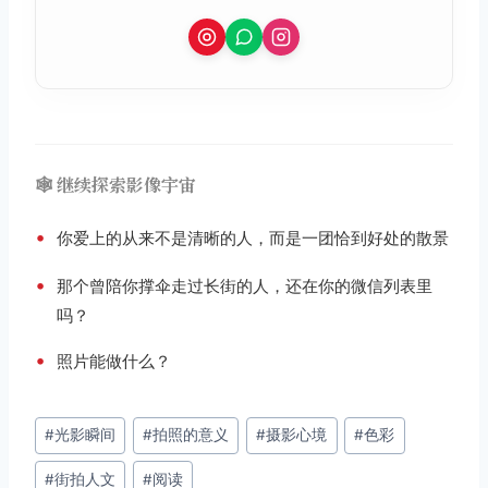
🕸️ 继续探索影像宇宙
•
你爱上的从来不是清晰的人，而是一团恰到好处的散景
•
那个曾陪你撑伞走过长街的人，还在你的微信列表里
吗？
•
照片能做什么？
文
#
光影瞬间
#
拍照的意义
#
摄影心境
#
色彩
章
#
街拍人文
#
阅读
标