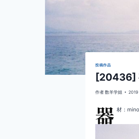
投稿作品
[2043
作者
数羊学姐
2019
器
材：minol