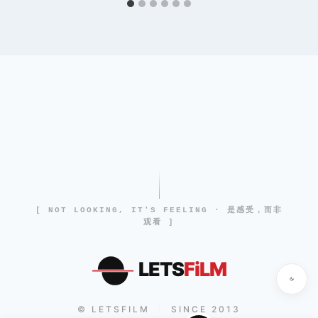
[ NOT LOOKING, IT'S FEELING · 是感受，而非
观看 ]
LETS
FiLM
© LETSFILM
SINCE 2013
|