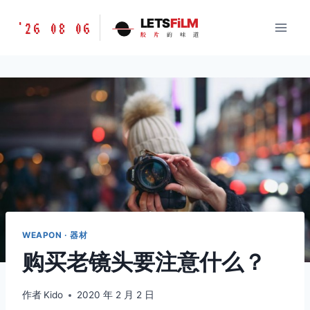
跳
胶
LETS
FiLM
'26 08 06
到
胶
片
的
味
道
片
内
的
容
味
道
LETSFILM
WEAPON · 器材
购买老镜头要注意什么？
作者
Kido
2020 年 2 月 2 日