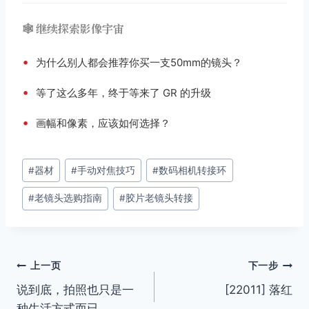
🕸️ 继续探索影像宇宙
•
为什么别人都会推荐你买一支50mm的镜头？
•
等了这么多年，终于等来了 GR 的升级
•
画幅和像素，应该如何选择？
文
#
器材
#
手动对焦技巧
#
数码相机转接环
章
#
老镜头选购指南
#
胶片老镜头转接
标
签：
文
上一页
下一步
说到底，拍照也只是一
[22011] 落红
章
种生活方式而已