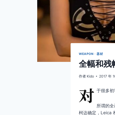
WEAPON · 器材
全幅和残
作者
Kido
2017 年 1
对
于很多初
所谓的全
柯达确定，Lei