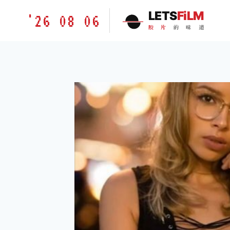
跳
胶
LETS
FiLM
'26 08 06
到
片
胶
片
的
味
道
内
的
容
味
道
LETSFILM