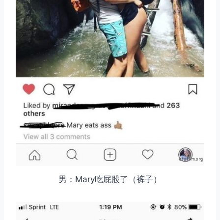
男：Mary吃屁股了（裤子）