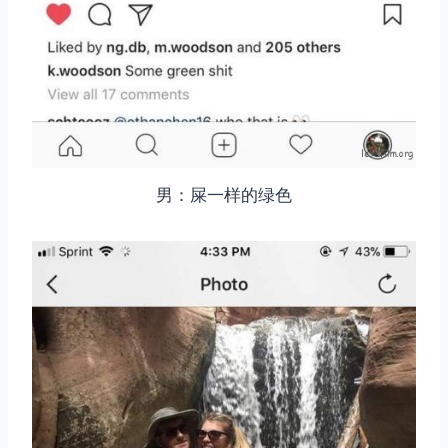
男：屎一样的绿色