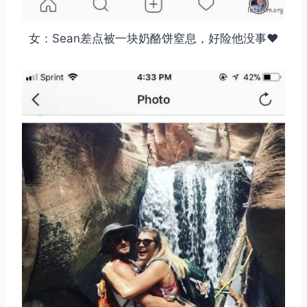
女：Sean差点被一块奶酪饼窒息，好险他没事♥