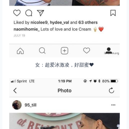
女：超爱冰激凌，好甜蜜♥