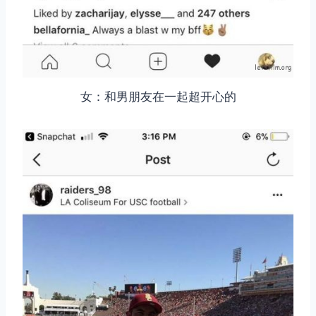
女：和男朋友在一起超开心的