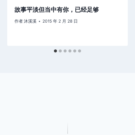
故事平淡但当中有你，已经足够
作者
沐溪溪
2015 年 2 月 28 日