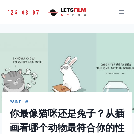
跳
胶
LETS
FiLM
'26 08 07
到
胶
片
的
味
道
片
内
的
容
味
道
LETSFILM
PAINT · 画
你最像猫咪还是兔子？从插
画看哪个动物最符合你的性