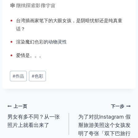
🕸️ 继续探索影像宇宙
•
台湾插画家笔下的大眼女孩，是阴暗忧郁还是纯真童
话？
•
渲染魔幻
色彩
的动物灵性
•
爱情是。。。
文
#
作品
#
色彩
章
标
签：
文
上一页
下一步
男女有多不同？从一张
为了对抗Instagram 假
章
照片上就看出来了
掰旅游美照这个女孩发
导
明了夸张「双下巴旅行