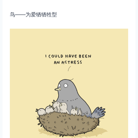
鸟——为爱牺牺牲型