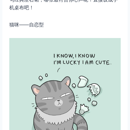
机桌布吧！
猫咪——自恋型