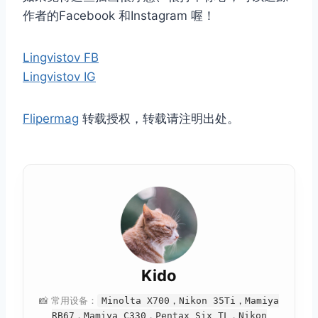
作者的Facebook 和Instagram 喔！
Lingvistov FB
Lingvistov IG
Flipermag
转载授权，转载请注明出处。
Kido
📸 常用设备：
Minolta X700，Nikon 35Ti，Mamiya
RB67，Mamiya C330，Pentax Six TL，Nikon