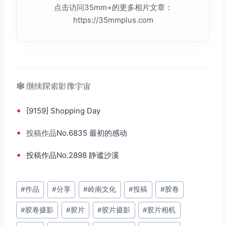
点击访问35mm+的更多相片文章：
https://35mmplus.com
🕸️ 继续探索影像宇宙
•
[9159] Shopping Day
•
投稿
作品
No.6835 最初的感动
•
投稿作品No.2898 静谧沙溪
文
#
作品
#
分享
#
岭南文化
#
投稿
#
胶卷
章
#
胶卷摄影
#
胶片
#
胶片摄影
#
胶片相机
标
签：