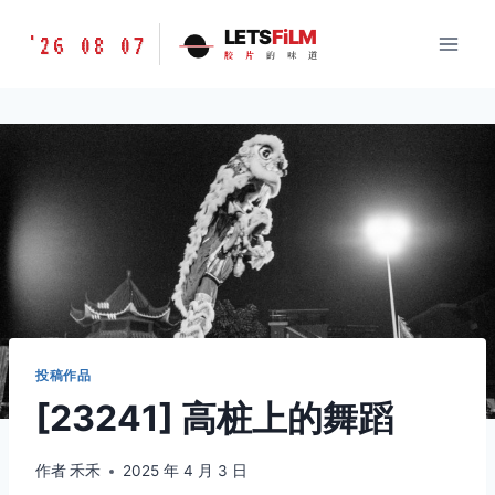
跳
胶
LETS
FiLM
'26 08 07
到
胶
片
的
味
道
片
内
的
容
味
道
LETSFILM
投稿作品
[23241] 高桩上的舞蹈
作者
禾禾
2025 年 4 月 3 日