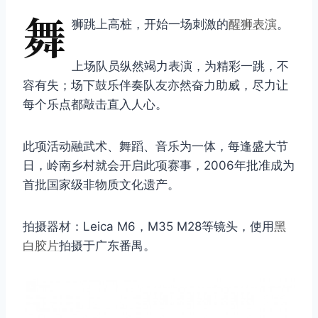
舞
狮跳上高桩，开始一场刺激的
醒狮表演
。
上场队员纵然竭力表演，为精彩一跳，不
容有失；场下鼓乐伴奏队友亦然奋力助威，尽力让
每个乐点都敲击直入人心。
此项活动融武术、舞蹈、音乐为一体，每逢盛大节
日，岭南乡村就会开启此项赛事，2006年批准成为
首批国家级非物质文化遗产。
拍摄器材：Leica M6，M35 M28等镜头，使用
黑
白胶片
拍摄于广东番禺。