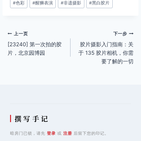
#
色彩
#
醒狮表演
#
非遗摄影
#
黑白胶片
文
上一页
下一步
[23240] 第一次拍的胶
胶片摄影入门指南：关
章
片，北京园博园
于 135 胶片相机，你需
导
要了解的一切
航
撰 写 手 记
暗房门已锁，请先
登录
或
注册
后留下您的印记。