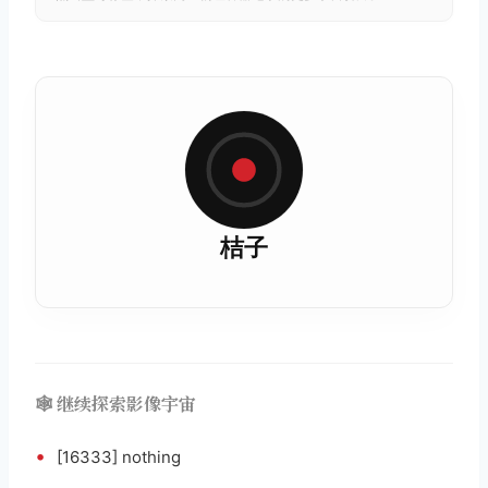
桔子
🕸️ 继续探索影像宇宙
•
[16333] nothing