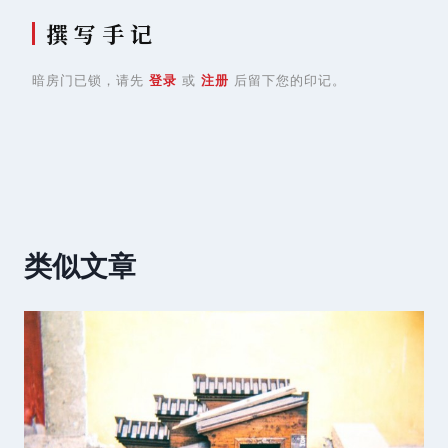
撰 写 手 记
暗房门已锁，请先
登录
或
注册
后留下您的印记。
类似文章