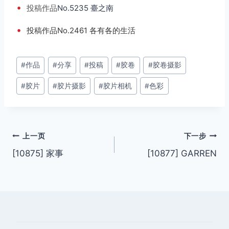
•
投稿
作品
No.5235 臺之南
•
投稿作品No.2461 各有各的生活
文
#
作品
#
分享
#
投稿
#
胶卷
#
胶卷摄影
章
#
胶片
#
胶片摄影
#
胶片相机
#
色彩
标
签：
文
上一页
下一步
[10875] 家事
[10877] GARREN
章
导
航