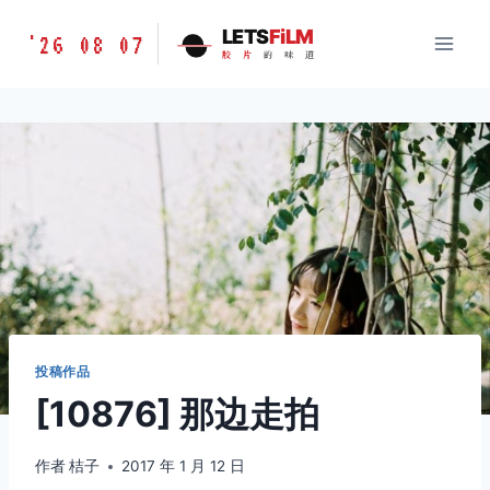
跳
胶
LETS
FiLM
'26 08 07
到
胶
片
的
味
道
片
内
的
容
味
道
LETSFILM
投稿作品
[10876] 那边走拍
作者
桔子
2017 年 1 月 12 日