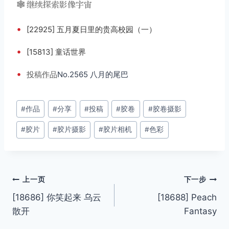
🕸️ 继续探索影像宇宙
•
[22925] 五月夏日里的贵高校园（一）
•
[15813] 童话世界
•
投稿
作品
No.2565 八月的尾巴
文
#
作品
#
分享
#
投稿
#
胶卷
#
胶卷摄影
章
#
胶片
#
胶片摄影
#
胶片相机
#
色彩
标
签：
文
上一页
下一步
[18686] 你笑起来 乌云
[18688] Peach
章
散开
Fantasy
导