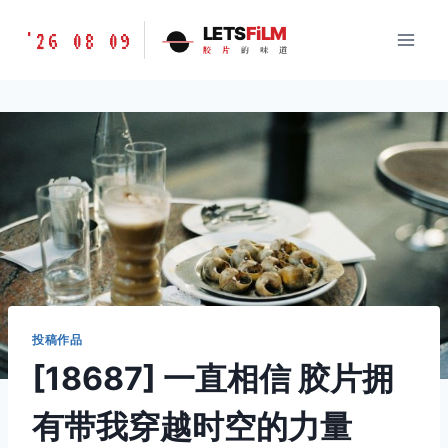
跳
胶
LETS
FiLM
'26 08 09
到
胶
片
的
味
道
片
内
的
容
味
道
LETSFILM
投稿作品
[18687] 一直相信 胶片拥
有带我穿越时空的力量