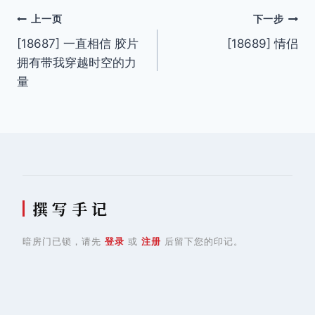
文
上一页
下一步
[18687] 一直相信 胶片
[18689] 情侣
章
拥有带我穿越时空的力
导
量
航
撰 写 手 记
暗房门已锁，请先
登录
或
注册
后留下您的印记。