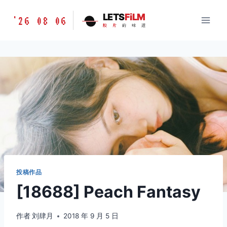
跳
胶
LETS
FiLM
'26 08 06
到
胶
片
的
味
道
片
内
的
容
味
道
LETSFILM
投稿作品
[18688] Peach Fantasy
作者
刘肆月
2018 年 9 月 5 日