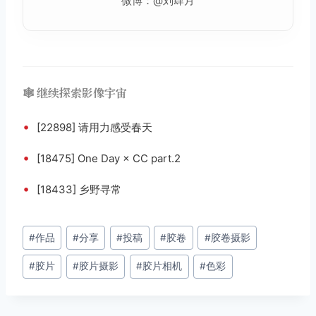
微博：@刘肆月
🕸️ 继续探索影像宇宙
•
[22898] 请用力感受春天
•
[18475] One Day × CC part.2
•
[18433] 乡野寻常
文
#
作品
#
分享
#
投稿
#
胶卷
#
胶卷摄影
章
#
胶片
#
胶片摄影
#
胶片相机
#
色彩
标
签：