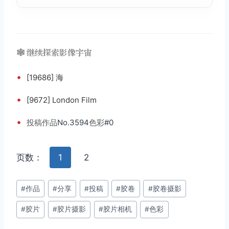
🕸️ 继续探索影像宇宙
•
[19686] 海
•
[9672] London Film
•
投稿
作品
No.3594
色彩
#0
页数：
1
2
文
#
作品
#
分享
#
投稿
#
胶卷
#
胶卷摄影
章
#
胶片
#
胶片摄影
#
胶片相机
#
色彩
标
签：