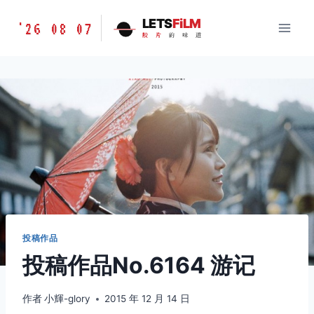
跳
胶
LETS
FiLM
'26 08 07
到
胶
片
的
味
道
片
内
的
容
味
道
LETSFILM
投稿作品
投稿作品No.6164 游记
作者
小輝-glory
2015 年 12 月 14 日