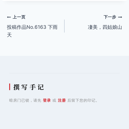
文
上一页
下一步
投稿作品No.6163 下雨
凄美，四姑娘山
章
天
导
航
撰 写 手 记
暗房门已锁，请先
登录
或
注册
后留下您的印记。