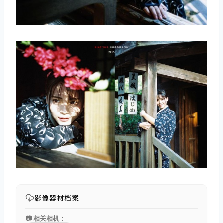
影像器材档案
📷 相关相机：